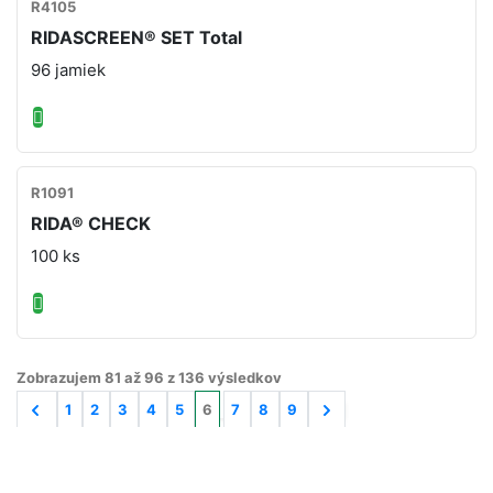
R4105
RIDASCREEN® SET Total
96 jamiek
R1091
RIDA® CHECK
100 ks
Zobrazujem
81
až
96
z
136
výsledkov
1
2
3
4
5
6
7
8
9