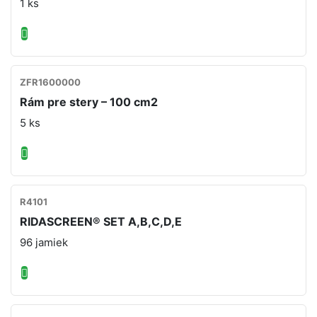
1 ks
ZFR1600000
Rám pre stery – 100 cm2
5 ks
R4101
RIDASCREEN® SET A,B,C,D,E
96 jamiek