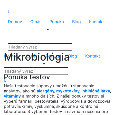
Domov
O nás
Ponuka
Blog
Kontakt
Mikrobiológia
Domov
O nás
Ponuka
Blog
Kontakt
Ponuka testov
Naše testovacie súpravy umožňujú stanovenie
analytov, ako sú
alergény
,
mykotoxíny
,
inhibičné látky
,
vitamíny
a mnoho ďalších. Z našej ponuky testov si
vyberú farmári, pestovatelia, výrobcovia a dovozcovia
potravín/krmív, výskumné, skúšobné a kontrolné
laboratória. S výberom testov a návrhom riešenia pre