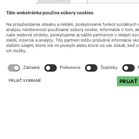
Táto webstránka používa súbory cookies
Na prispôsobenie obsahu a reklám, poskytovanie funkcií sociálnych 
analýzu návštevnosti používame súbory cookie. Informácie o tom, a
naše webové stránky, poskytujeme aj našim partnerom v oblasti soc
médií, inzercie a analýzy. Títo partneri môžu príslušné informácie s
ďalšími údajmi, ktoré ste im poskytli alebo ktoré od vás získali, keď s
ich služby.
súhlasím so
spracovaním osobných údajov
Základné
Preferencie
Štatistiky
PRIJAŤ VYBRANÉ
PRIJAŤ
ODOSLAŤ
Kontakty
OFFICE
+421 (0)905 330 956
office@profood.sk