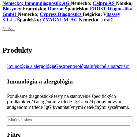
Nemecko
;
Immundiagnostik AG
Nemecko;
Calpro AS
Nórsko;
Biosynex
Francúzko;
Operon
Španielsko;
FROST Diagnostika
GmbH
Nemecko;
Cypress Diagnostics
Belgicko; V
itassay
S.L.U.
Španielsko;
ZYAGNUM AG
Nemecko
a ďalší.
VIAC
Produkty
Imunológia a alergológia
Gastroenterológia
Infekčné a parazitárne o
Imunológia a alergológia
Ponúkame diagnostické testy na stanovenie špecifických
protilátok voči alergénom v triede IgE a voči potravinovým
antigénom v triede IgG kvantitatívnymi detekčnými systémami.
Filtre