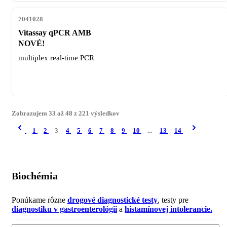
7041028
Vitassay qPCR AMB
NOVÉ!
multiplex real-time PCR
Zobrazujem
33
až
48
z
221
výsledkov
1
2
3
4
5
6
7
8
9
10
...
13
14
Biochémia
Ponúkame rôzne
drogové diagnostické testy
, testy pre
diagnostiku v gastroenterológii
a
histamínovej intolerancie.