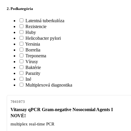
2. Podkategória
Latentná tuberkulóza
Rezistencie
Huby
Helicobacter pylori
Yersinia
Borrelia
Treponema
Vírusy
Baktérie
Parazity
Iné
Multiplexová diagnostika
7041073
Vitassay qPCR Gram-negative Nosocomial Agents I
NOVÉ!
multiplex real-time PCR