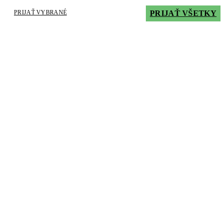
PRIJAŤ VYBRANÉ
PRIJAŤ VŠETKY
Filtre
1. Podkategória
Rýchla diagnostika
Kompletná molekulárna diagnostika
2. Podkategória
Testy na antigén
Testy na protilátky
RT-PCR testy
Izolácia
Prístrojové vybavenie