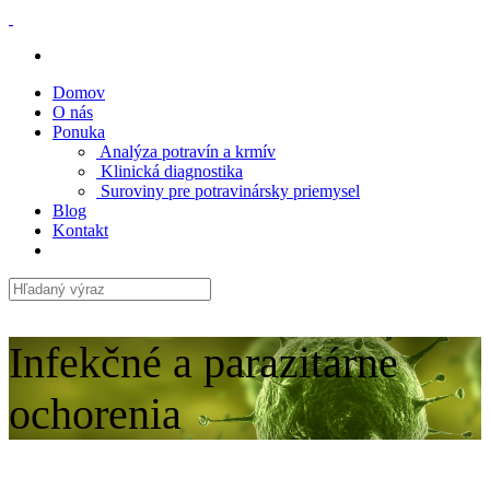
Domov
O nás
Ponuka
Analýza potravín a krmív
Klinická diagnostika
Suroviny pre potravinársky priemysel
Blog
Kontakt
Infekčné a parazitárne
ochorenia