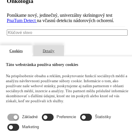
Onkológia
Ponúkame nový, jedinečný, univerzálny skríningový test
PnaTum Detect
na včasnú detekciu nádorových ochorení.
Cookies
Detaily
Prístrojové vybavenie
Táto webstránka používa súbory cookies
Na prispôsobenie obsahu a reklám, poskytovanie funkcií sociálnych médií a
analýzu návštevnosti používame súbory cookie. Informácie o tom, ako
používate naše webové stránky, poskytujeme aj našim partnerom v oblasti
sociálnych médií, inzercie a analýzy. Títo partneri môžu príslušné informácie
skombinovať s ďalšími údajmi, ktoré ste im poskytli alebo ktoré od vás
COVID-19
získali, keď ste používali ich služby.
Kompletná ponuka na diagnostiku ochorenia Covid-19,
Základné
Preferencie
Štatistiky
diferenciáciu a potvrdenie všetkých variantov, stanovenie
protilátok po očkovaní alebo po prekonaní.
Marketing