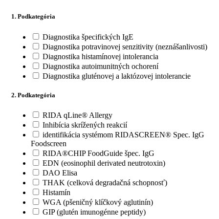
1. Podkategória
Diagnostika špecifických IgE
Diagnostika potravinovej senzitivity (neznášanlivosti)
Diagnostika histamínovej intolerancia
Diagnostika autoimunitných ochorení
Diagnostika gluténovej a laktózovej intolerancie
2. Podkategória
RIDA qLine® Allergy
Inhibícia skrížených reakcií
identifikácia systémom RIDASCREEN® Spec. IgG
Foodscreen
RIDA®CHIP FoodGuide špec. IgG
EDN (eosinophil derivated neutrotoxin)
DAO Elisa
THAK (celková degradačná schopnosť)
Histamín
WGA (pšeničný klíčkový aglutinín)
GIP (glutén imunogénne peptidy)