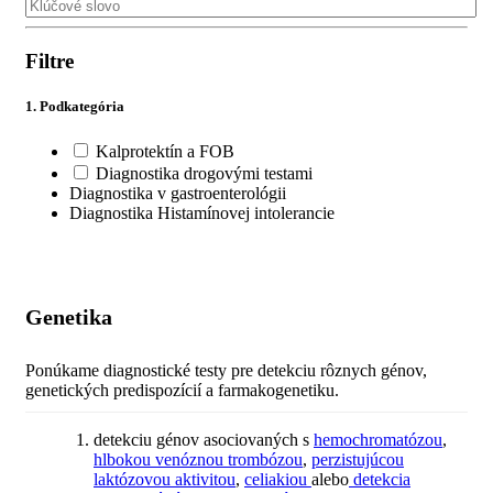
Filtre
1. Podkategória
Kalprotektín a FOB
Diagnostika drogovými testami
Diagnostika v gastroenterológii
Diagnostika Histamínovej intolerancie
Genetika
Ponúkame diagnostické testy pre detekciu rôznych génov,
genetických predispozícií a farmakogenetiku.
detekciu génov asociovaných s
hemochromatózou
,
hlbokou venóznou trombózou
,
perzistujúcou
laktózovou aktivitou
,
celiakiou
alebo
detekcia