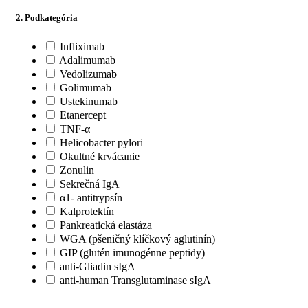
2. Podkategória
Infliximab
Adalimumab
Vedolizumab
Golimumab
Ustekinumab
Etanercept
TNF-α
Helicobacter pylori
Okultné krvácanie
Zonulin
Sekrečná IgA
α1- antitrypsín
Kalprotektín
Pankreatická elastáza
WGA (pšeničný klíčkový aglutinín)
GIP (glutén imunogénne peptidy)
anti-Gliadin sIgA
anti-human Transglutaminase sIgA