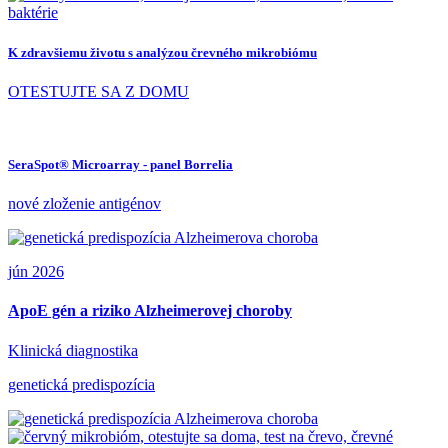
K zdravšiemu životu s analýzou črevného mikrobiómu
OTESTUJTE SA Z DOMU
SeraSpot® Microarray - panel Borrelia
nové zloženie antigénov
jún 2026
ApoE gén a riziko Alzheimerovej choroby
Klinická diagnostika
genetická predispozícia