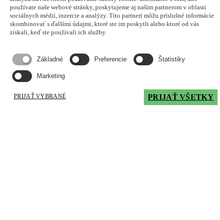
používate naše webové stránky, poskytujeme aj našim partnerom v oblasti
kde ste nás mohli vidieť...
sociálnych médií, inzercie a analýzy. Títo partneri môžu príslušné informácie
skombinovať s ďalšími údajmi, ktoré ste im poskytli alebo ktoré od vás
získali, keď ste používali ich služby.
Základné
Preferencie
Štatistiky
november 2024
Marketing
NOVÉ Enzytec™ enzytmatické testy
PRIJAŤ VYBRANÉ
PRIJAŤ VŠETKY
Analýza potravín a krmív
nové testovacie súpravy Enzytec™
Zobrazujem
1
až
9
z
49
výsledkov
1
2
3
4
5
6
Kontakty
OFFICE