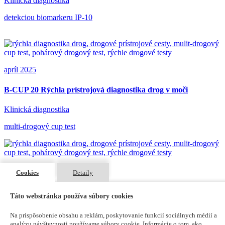
Klinická diagnostika
detekciou biomarkeru IP-10
apríl 2025
B-CUP 20 Rýchla prístrojová diagnostika drog v moči
Klinická diagnostika
multi-drogový cup test
Cookies
Detaily
december 2024
Táto webstránka používa súbory cookies
Seminár Diagnostics 2024
Na prispôsobenie obsahu a reklám, poskytovanie funkcií sociálnych médií a
Analýza potravín a krmív
analýzu návštevnosti používame súbory cookie. Informácie o tom, ako