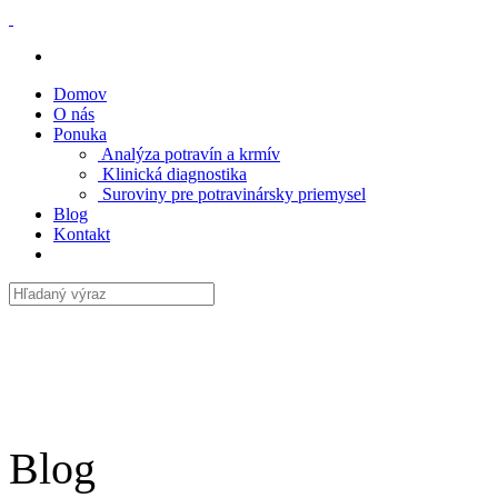
Domov
O nás
Ponuka
Analýza potravín a krmív
Klinická diagnostika
Suroviny pre potravinársky priemysel
Blog
Kontakt
Blog